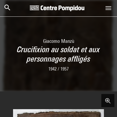
Skip to main content
Centre Pompidou
Giacomo Manzù
Crucifixion au soldat et aux
personnages affligés
1942 / 1957