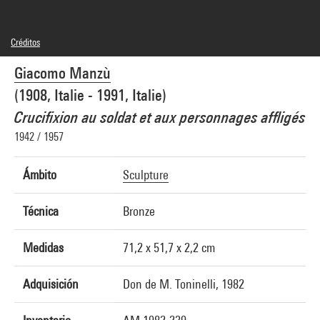
Créditos
© droits réservés
Giacomo Manzù
Créditos fotográficos : Centre Pompidou, MNAM-CCI/Bertrand Prévost/Dist.
GrandPalaisRmn
(1908, Italie - 1991, Italie)
Referencia de la imagen : 4N81976
Difusión de la imagen :
Crucifixion au soldat et aux personnages affligés
GrandPalaisRmnPhoto
1942 / 1957
Ámbito
Sculpture
Técnica
Bronze
Medidas
71,2 x 51,7 x 2,2 cm
Adquisición
Don de M. Toninelli, 1982