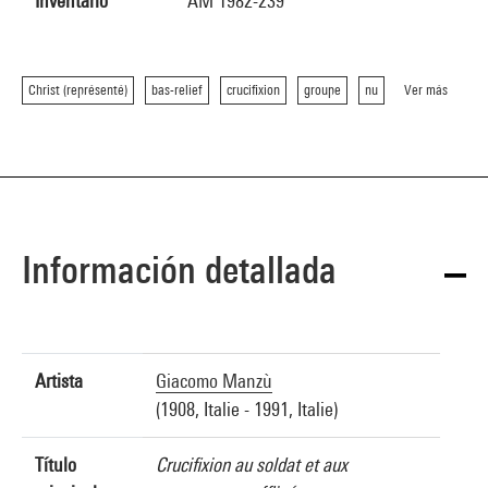
Inventario
AM 1982-239
Christ (représenté)
bas-relief
crucifixion
groupe
nu
Ver más
Información detallada
Artista
Giacomo Manzù
(1908, Italie - 1991, Italie)
Título
Crucifixion au soldat et aux