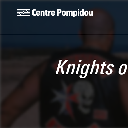
Skip to main content
Centre Pompidou
Knights o