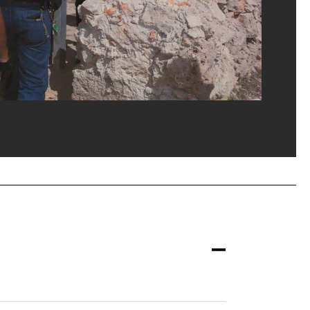
ppe Migeat/Dist. GrandPalaisRmn