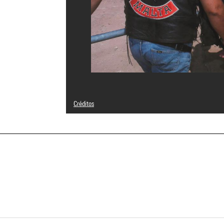
Créditos
© Karl de Keyzer / Magnum Photos
Créditos fotográficos : Centre Pompidou, MNAM-CCI/Phili
Referencia de la imagen : 4N70380
a