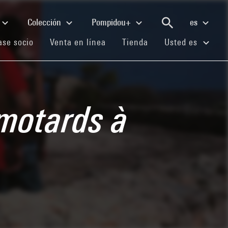
Colección
Pompidou+
es
(current)
(current)
(current)
se socio
Venta en línea
Tienda
Usted es
 motards à