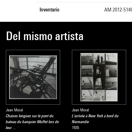
Inventario
AM 2012-514
Del mismo artista
Jean Moral
Jean Moral
Chaises longues sur le pont du
L'arrivée à New York à bord du
bateau du banquier Muffet lors de
Normandie
leur …
1935