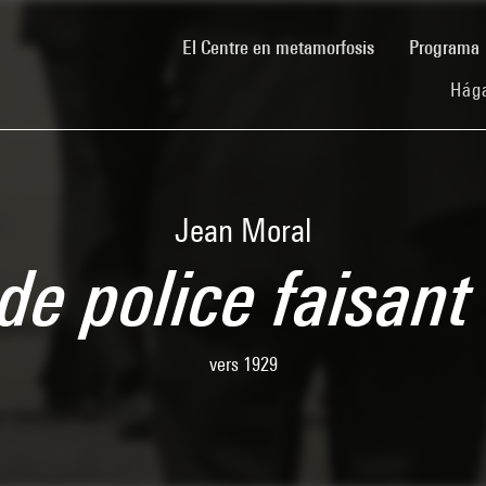
(current)
El Centre en metamorfosis
Programa
Hága
Jean Moral
e police faisant 
vers 1929