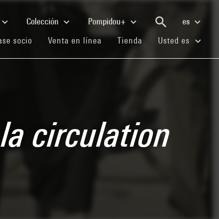
Colección
Pompidou+
es
(current)
(current)
(current)
se socio
Venta en línea
Tienda
Usted es
la circulation