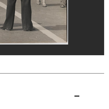
l Kalika/Dist. GrandPalaisRmn