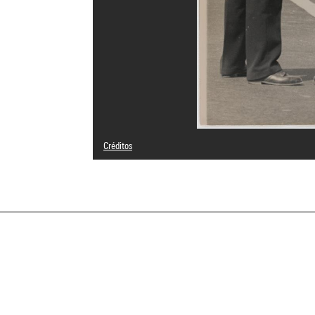
Créditos
© Jean Moral, Brigitte Moral, SAIF
Créditos fotográficos : Centre Pompidou, MNAM-CCI/Samue
Referencia de la imagen : 4N77523
Difusión de la imagen :
GrandPalaisRmnPhoto
a