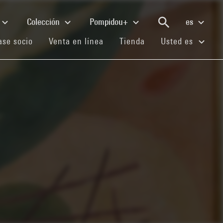
Colección
Pompidou+
es
(current)
(current)
(current)
se socio
Venta en línea
Tienda
Usted es