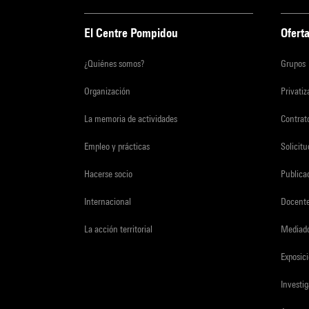
El Centre Pompidou
Oferta
¿Quiénes somos?
Grupos
Organización
Privati
La memoria de actividades
Contrato
Empleo y prácticas
Solicit
Hacerse socio
Publica
Internacional
Docent
La acción territorial
Mediado
Exposici
Investi