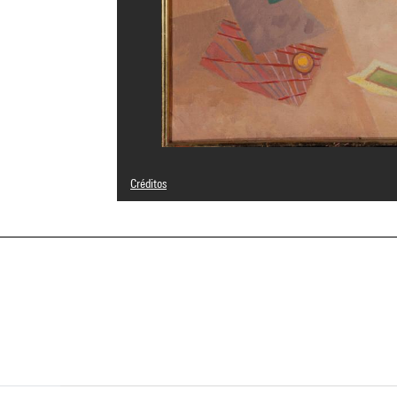
Créditos
© Adagp, Paris
Créditos fotográficos : Centre Pompidou, MNAM-CCI/Serv
Referencia de la imagen : 4R09155 [1982 CX 0055]
Difusión de la imagen :
GrandPalaisRmnPhoto
a