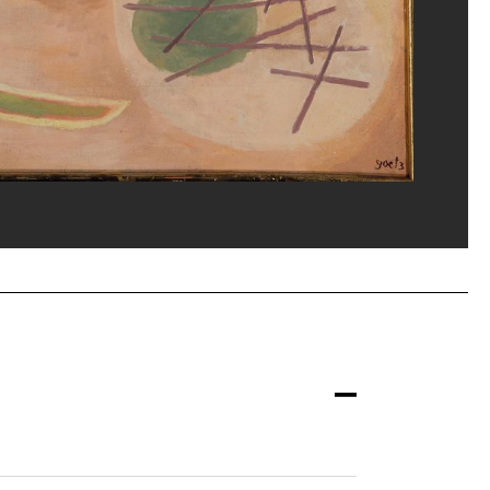
ice de la documentation photographique du MNAM/Dist. GrandPalaisRmn