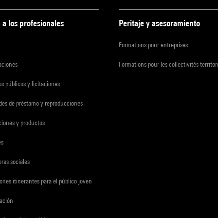
 a los profesionales
Peritaje y asesoramiento
Formations pour entreprises
zaciones
Formations pour les collectivités territor
s públicos y licitaciones
udes de préstamo y reproducciones
ciones y productos
es
res sociales
ones itinerantes para el público joven
gación