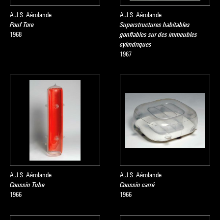
A.J.S. Aérolande
A.J.S. Aérolande
Pouf Tore
Superstructures habitables
1968
gonflables sur des immeubles
cylindriques
1967
A.J.S. Aérolande
A.J.S. Aérolande
Coussin Tube
Coussin carré
1966
1966