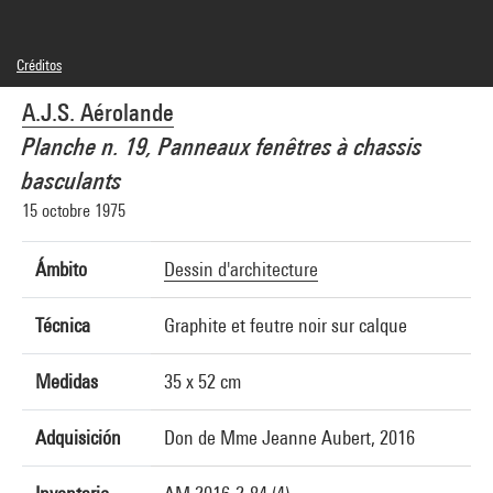
Créditos
© Aérolande
A.J.S. Aérolande
Créditos fotográficos : Centre Pompidou, MNAM-CCI/Hélène Mauri/Dist.
GrandPalaisRmn
Planche n. 19, Panneaux fenêtres à chassis
Referencia de la imagen : 4N36031
Difusión de la imagen :
basculants
GrandPalaisRmnPhoto
15 octobre 1975
Ámbito
Dessin d'architecture
Técnica
Graphite et feutre noir sur calque
Medidas
35 x 52 cm
Adquisición
Don de Mme Jeanne Aubert, 2016