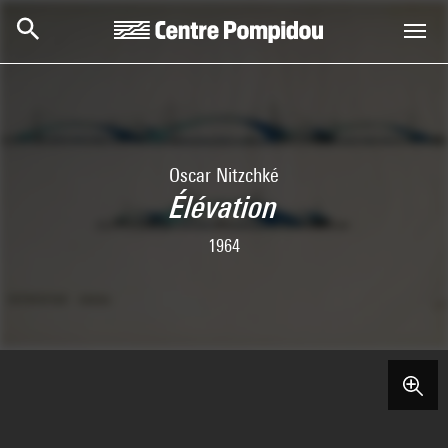
Skip to main content
Centre Pompidou
Oscar Nitzchké
Élévation
1964