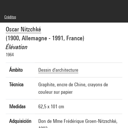
Créditos
Frédérique Nitzschké Groen
Oscar Nitzchké
Créditos fotográficos : Centre Pompidou, MNAM-CCI/J.C. Planchet et G.
Meguerditchian/Dist. GrandPalaisRmn
(1900, Allemagne - 1991, France)
Referencia de la imagen : 4R13332 [1994 CX 3212]
Difusión de la imagen :
Élévation
GrandPalaisRmnPhoto
1964
Ámbito
Dessin d'architecture
Técnica
Graphite, encre de Chine, crayons de
couleur sur papier
Medidas
62,5 x 101 cm
Adquisición
Don de Mme Frédérique Groen-Nitzschké,