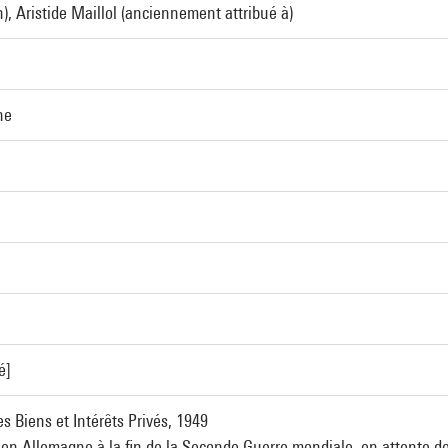
, Aristide Maillol (anciennement attribué à)
he
é]
des Biens et Intérêts Privés, 1949
 Allemagne à la fin de la Seconde Guerre mondiale, en attente de s