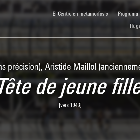
(current)
El Centre en metamorfosis
Programa
Hága
 précision), Aristide Maillol (ancienneme
Tête de jeune fill
[vers 1943]