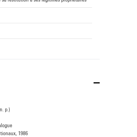
. p.)
alogue
ationaux, 1986