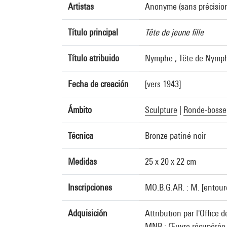
Artistas
Anonyme (sans précision)
Título principal
Tête de jeune fille
Título atribuido
Nymphe ; Tête de Nymp
Fecha de creación
[vers 1943]
Ámbito
Sculpture
|
Ronde-bosse
Técnica
Bronze patiné noir
Medidas
25 x 20 x 22 cm
Inscripciones
MO.B.G.AR. : M. [entour
Adquisición
Attribution par l'Office 
MNR : Œuvre récupérée en