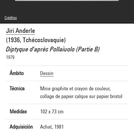
Créditos
© Jiri Anderle
Jiri Anderle
Créditos fotográficos : Centre Pompidou, MNAM-CCI/Service de la documentation
photographique du MNAM/Dist. GrandPalaisRmn
(1936, Tchécoslovaquie)
Referencia de la imagen : 1A10235 [1981 X 0916]
Diptyque d'après Pollaïuolo (Partie B)
1979
Ámbito
Dessin
Técnica
Mine graphite et crayon de couleur,
collage de papier calque sur papier bristol
Medidas
102 x 73 cm
Adquisición
Achat, 1981