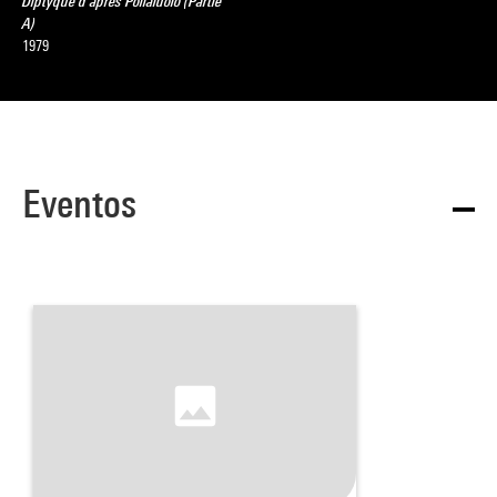
Diptyque d'après Pollaïuolo (Partie
A)
1979
Eventos