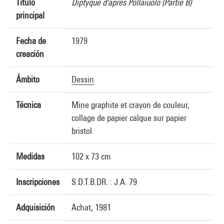
Título
Diptyque d'après Pollaïuolo (Partie B)
principal
Fecha de
1979
creación
Ámbito
Dessin
Técnica
Mine graphite et crayon de couleur,
collage de papier calque sur papier
bristol
Medidas
102 x 73 cm
Inscripciones
S.D.T.B.DR. : J.A. 79
Adquisición
Achat, 1981