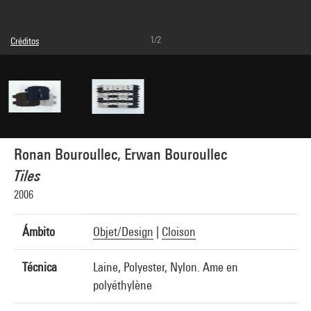
1/2
Créditos
Leyenda : Détail de trois tuiles
© Ronan Bouroullec, © Erwan Bouroullec
Créditos fotográficos : Bertrand Prévost - Centre Pompidou, MNAM-CCI
Referencia de la imagen : 4N41192
Ronan Bouroullec, Erwan Bouroullec
Tiles
2006
Ámbito
Objet/Design
|
Cloison
Técnica
Laine, Polyester, Nylon. Ame en
polyéthylène