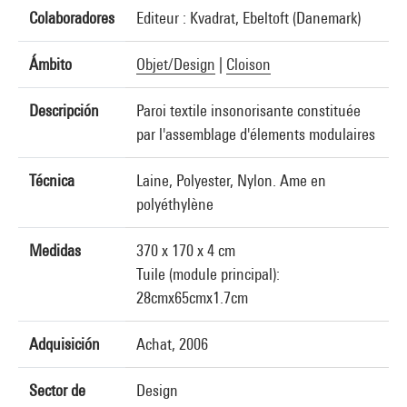
Colaboradores
Editeur : Kvadrat, Ebeltoft (Danemark)
Ámbito
Objet/Design
|
Cloison
Descripción
Paroi textile insonorisante constituée
par l'assemblage d'élements modulaires
Técnica
Laine, Polyester, Nylon. Ame en
polyéthylène
Medidas
370 x 170 x 4 cm
Tuile (module principal):
28cmx65cmx1.7cm
Adquisición
Achat, 2006
Sector de
Design