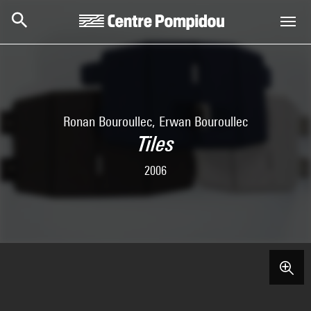
Skip to main content
Centre Pompidou
Ronan Bouroullec, Erwan Bouroullec
Tiles
2006