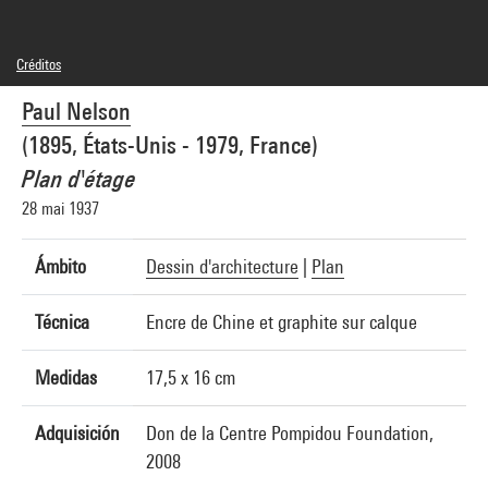
Créditos
© Paul Nelson
Paul Nelson
Créditos fotográficos : Centre Pompidou, MNAM-CCI/Cecilia Laulanne/Dist.
GrandPalaisRmn
(1895, États-Unis - 1979, France)
Referencia de la imagen : 4Y20075
Difusión de la imagen :
Plan d'étage
GrandPalaisRmnPhoto
28 mai 1937
Ámbito
Dessin d'architecture
|
Plan
Técnica
Encre de Chine et graphite sur calque
Medidas
17,5 x 16 cm
Adquisición
Don de la Centre Pompidou Foundation,
2008