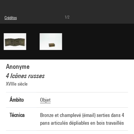
1/2
Créditos
© droits réservés
Créditos fotográficos : Centre Pompidou, MNAM-CCI/Bertrand Prévost/Dist.
GrandPalaisRmn
Referencia de la imagen : 4N70690
Difusión de la imagen :
GrandPalaisRmnPhoto
Anonyme
4 Icônes russes
XVIIIe siècle
Ámbito
Objet
Técnica
Bronze et champlevé (émail) serties dans 4
pans articulés dépliables en bois travaillés