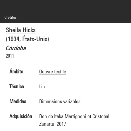
Créditos
© Adagp, Paris
Sheila Hicks
Créditos fotográficos : Centre Pompidou, MNAM-CCI/Philippe Migeat/Dist.
GrandPalaisRmn
(1934, États-Unis)
Referencia de la imagen : 4N87288
Difusión de la imagen :
Córdoba
GrandPalaisRmnPhoto
2011
Ámbito
Oeuvre textile
Técnica
Lin
Medidas
Dimensions variables
Adquisición
Don de Itaka Martignoni et Cristobal
Zanartu, 2017