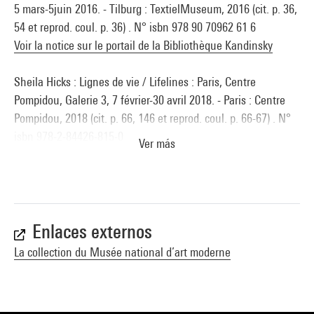
5 mars-5juin 2016. - Tilburg : TextielMuseum, 2016 (cit. p. 36,
54 et reprod. coul. p. 36) . N° isbn 978 90 70962 61 6
Voir la notice sur le portail de la Bibliothèque Kandinsky
Sheila Hicks : Lignes de vie / Lifelines : Paris, Centre
Pompidou, Galerie 3, 7 février-30 avril 2018. - Paris : Centre
Pompidou, 2018 (cit. p. 66, 146 et reprod. coul. p. 66-67) . N°
isbn 978-2-84426-815-0
Ver más
Voir la notice sur le portail de la Bibliothèque Kandinsky
Sheila Hicks : Hilos que viajan / Travelling Threads / Des fils
en voyage : Malaga, Centre Pompidou Malaga, 24 mai - 10
septembre 2023. - Malaga : Centre Pompidou, 2023 (cit. p. 40,
Enlaces externos
reprod. coul. p. 14, ill. O p. 40) . N° isbn 978-84-19080-09-7
La collection du Musée national d’art moderne
Voir la notice sur le portail de la Bibliothèque Kandinsky