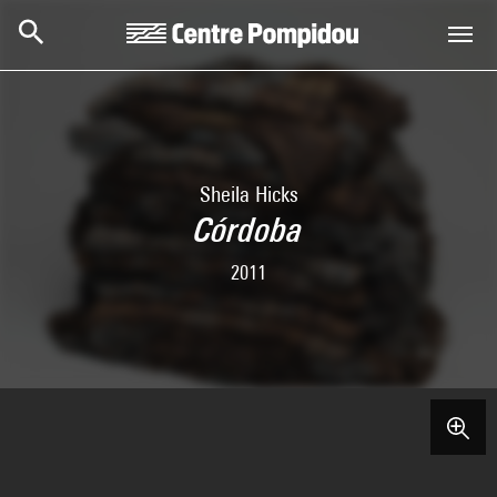
Skip to main content
Centre Pompidou
Sheila Hicks
Córdoba
2011