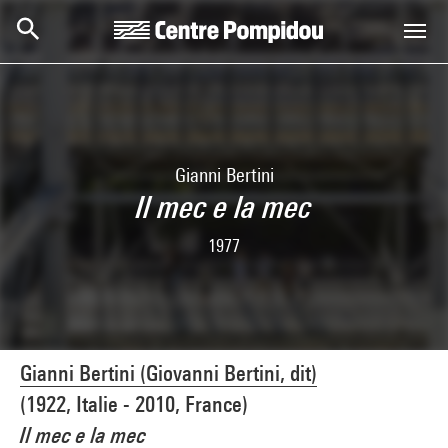
Skip to main content
Centre Pompidou
Gianni Bertini
Il mec e la mec
1977
Gianni Bertini (Giovanni Bertini, dit)
(1922, Italie - 2010, France)
Il mec e la mec