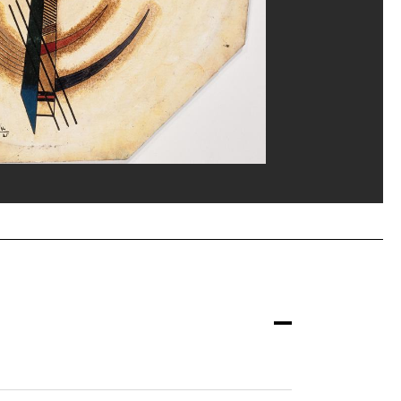
ice de la documentation photographique du MNAM/Dist. GrandPalaisRmn