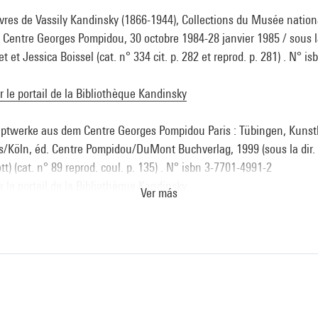
vres de Vassily Kandinsky (1866-1944), Collections du Musée nationa
, Centre Georges Pompidou, 30 octobre 1984-28 janvier 1985 / sous la
t et Jessica Boissel (cat. n° 334 cit. p. 282 et reprod. p. 281) . N° i
ur le portail de la Bibliothèque Kandinsky
ptwerke aus dem Centre Georges Pompidou Paris : Tübingen, Kunstha
ris/Köln, éd. Centre Pompidou/DuMont Buchverlag, 1999 (sous la dir.
tt) (cat. n° 89 reprod. coul. p. 135) . N° isbn 3-7701-4991-2
ur le portail de la Bibliothèque Kandinsky
Ver más
tes et folkloristes, une histoire croisée : Metz, Centre Pompidou-Met
/ Marseille, Mucem, 20 octobre 2020-22 février 2021.- Paris : Editio
 (cit. et reprod. coul. p. 73) . N° isbn 978-2-348-05972-8
ur le portail de la Bibliothèque Kandinsky