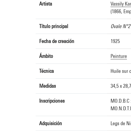
Artista
Vassily Ka
(1866, Emp
Título principal
Ovale N°2
Fecha de creación
1925
Ámbito
Peinture
Técnica
Huile sur 
Medidas
34,5 x 28,
Inscripciones
MO.D.B.C 
MO.N.D.T.R
Adquisición
Legs de N