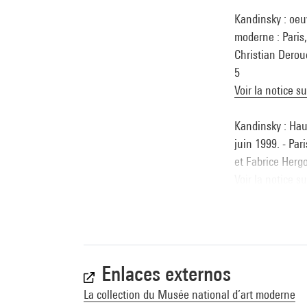
Kandinsky : oeu
moderne : Paris
Christian Deroue
5
Voir la notice s
Kandinsky : Hau
juin 1999. - Pa
et Fabrice Hergo
Voir la notice s
Folklore : Artis
septembre 2020 
Découverte, 2020
Voir la notice s
Enlaces externos
La collection du Musée national d’art moderne