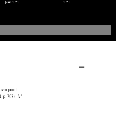
[vers 1928]
1929
uvre peint.
. p. 707) . N°