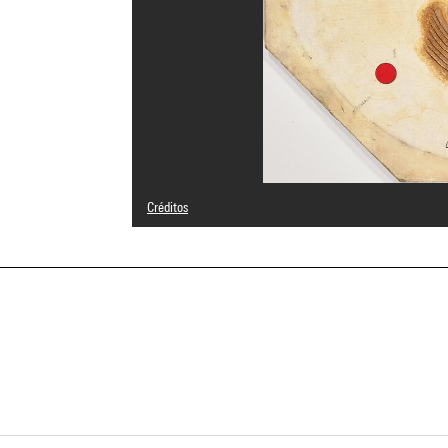
Créditos
Domaine public
Créditos fotográficos : Centre Pompidou, MNAM-CCI/Serv
Referencia de la imagen : 4R05565 [1983 CX 0300]
a