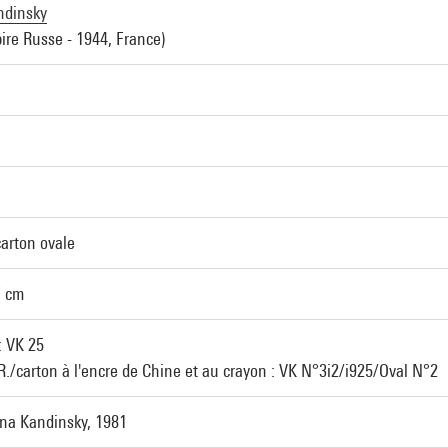
ndinsky
ire Russe - 1944, France)
carton ovale
7 cm
: VK 25
./carton à l'encre de Chine et au crayon : VK N°3i2/i925/Oval N°2
ina Kandinsky, 1981