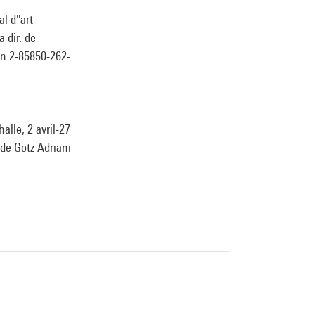
l d''art
 dir. de
sbn 2-85850-262-
lle, 2 avril-27
 de Götz Adriani
z, 21 mars-21
ns La