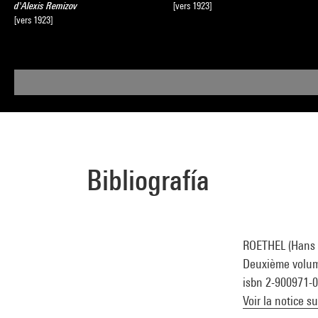
d'Alexis Remizov
[vers 1923]
[vers 1923]
Bibliografía
ROETHEL (Hans K
Deuxième volume 
isbn 2-900971-0
Voir la notice s