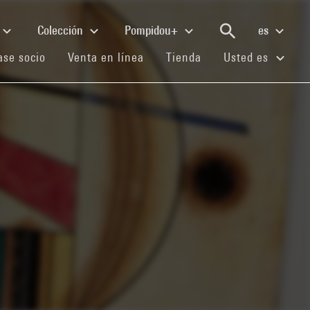
Colección
Pompidou+
es
(current)
(current)
(current)
se socio
Venta en línea
Tienda
Usted es