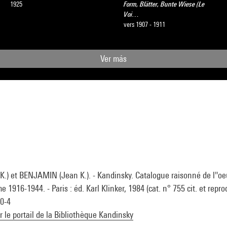
1925
Form, Blätter, Bunte Wiese (Le
Voi…
vers 1907 - 1911
Ver más
.) et BENJAMIN (Jean K.). - Kandinsky. Catalogue raisonné de l''oe
1916-1944. - Paris : éd. Karl Klinker, 1984 (cat. n° 755 cit. et reprod
0-4
ur le portail de la Bibliothèque Kandinsky