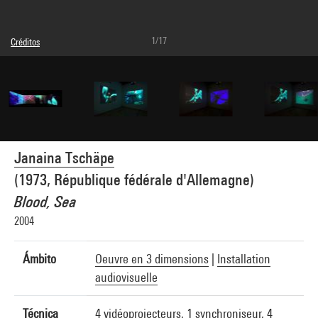
1/17
Créditos
Leyenda : Installation dans la présentataion des collections,
© Janaina Tschäpe
Créditos fotográficos : Centre Pompidou, MNAM-CCI/Philippe Migeat/Dist.
GrandPalaisRmn
Referencia de la imagen : 4N63413
Difusión de la imagen :
GrandPalaisRmnPhoto
Janaina Tschäpe
(1973, République fédérale d'Allemagne)
Blood, Sea
2004
Ámbito
Oeuvre en 3 dimensions
|
Installation
audiovisuelle
Técnica
4 vidéoprojecteurs, 1 synchroniseur, 4