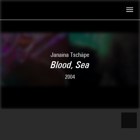
Skip to main content
Centre Pompidou
Janaina Tschäpe
Blood, Sea
2004