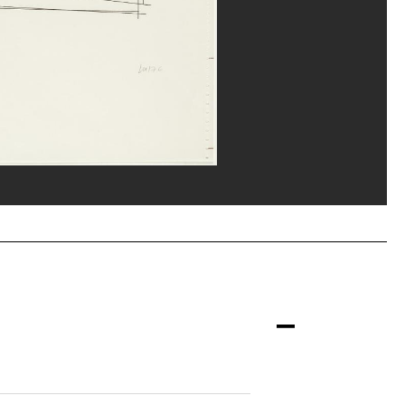
ges Meguerditchian/Dist. GrandPalaisRmn