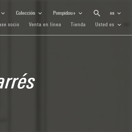
Colección
Pompidou+
es
(current)
(current)
(current)
se socio
Venta en línea
Tienda
Usted es
arrés