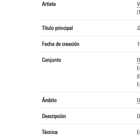
Artista
V
(
Título principal
D
Fecha de creación
1
Conjunto
D
E
(
E
Ámbito
D
Descripción
D
Técnica
E