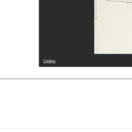
Créditos
© Adagp, Paris
Créditos fotográficos : Centre Pompidou, MNAM-CCI/Geor
Referencia de la imagen : 4N63761
Difusión de la imagen :
GrandPalaisRmnPhoto
a