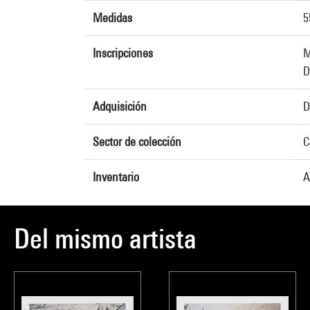
Medidas
5
Inscripciones
M
D
Adquisición
D
Sector de colección
C
Inventario
A
Del mismo artista