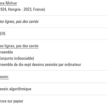
era Molnar
1924, Hongrie - 2023, France)
es lignes, pas des carrés
976
es lignes, pas des carrés
nsemble
Conjunto indisociable)
nsemble de dix-sept dessins assistés par ordinateur
essin
essin algorithmique
ncre sur papier