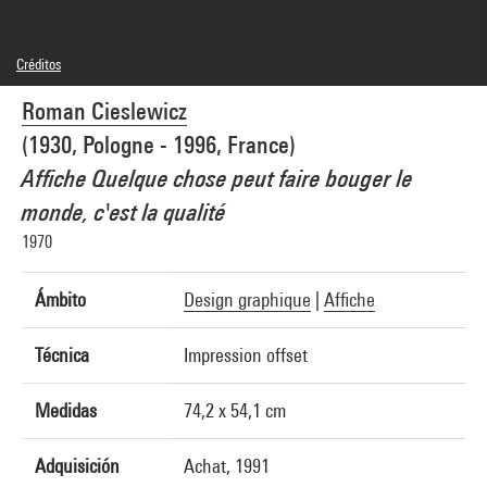
Créditos
© Adagp, Paris
Roman Cieslewicz
Créditos fotográficos : Centre Pompidou, MNAM-CCI/Bertrand Prévost/Dist.
GrandPalaisRmn
(1930, Pologne - 1996, France)
Referencia de la imagen : 4N41754
Difusión de la imagen :
Affiche Quelque chose peut faire bouger le
GrandPalaisRmnPhoto
monde, c'est la qualité
1970
Ámbito
Design graphique
|
Affiche
Técnica
Impression offset
Medidas
74,2 x 54,1 cm
Adquisición
Achat, 1991