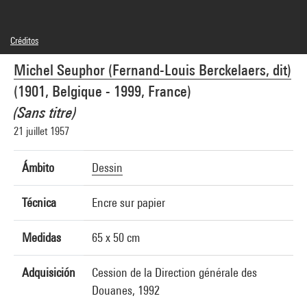
Créditos
© Adagp, Paris
Michel Seuphor (Fernand-Louis Berckelaers, dit)
Créditos fotográficos : Centre Pompidou, MNAM-CCI/Cecilia Laulanne/Dist.
GrandPalaisRmn
(1901, Belgique - 1999, France)
Referencia de la imagen : 4Y01016
Difusión de la imagen :
(Sans titre)
GrandPalaisRmnPhoto
21 juillet 1957
Ámbito
Dessin
Técnica
Encre sur papier
Medidas
65 x 50 cm
Adquisición
Cession de la Direction générale des
Douanes, 1992