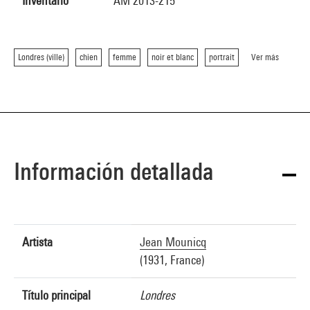
Inventario
AM 2013-215
Londres (ville)
chien
femme
noir et blanc
portrait
Ver más
Información detallada
Artista
Jean Mounicq
(1931, France)
Título principal
Londres