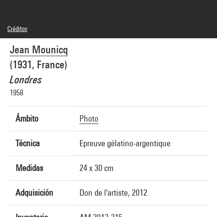
Créditos
© Jean Mounicq
Jean Mounicq
Créditos fotográficos : Centre Pompidou, MNAM-CCI/Philippe Migeat/Dist.
GrandPalaisRmn
(1931, France)
Referencia de la imagen : 4N63096
Difusión de la imagen :
Londres
GrandPalaisRmnPhoto
1958
Ámbito
Photo
Técnica
Epreuve gélatino-argentique
Medidas
24 x 30 cm
Adquisición
Don de l'artiste, 2012