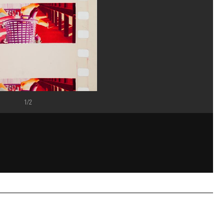
1/2
 Véronèse/Dist. GrandPalaisRmn