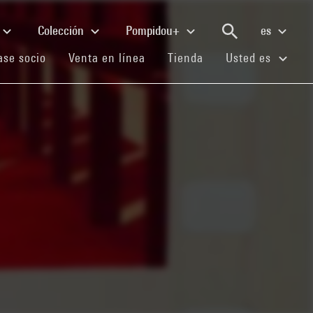
Colección
Pompidou+
es
(current)
(current)
(current)
se socio
Venta en línea
Tienda
Usted es