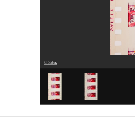
Créditos
Leyenda : Photogrammes
© droits réservés
Créditos fotográficos : Centre Pompidou, MNAM-CCI/Hervé
Referencia de la imagen : 4N55048
Difusión de la imagen :
GrandPalaisRmnPhoto