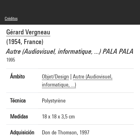
Créditos
© Gérard Vergneau
Gérard Vergneau
Créditos fotográficos : Centre Pompidou, MNAM-CCI/Philippe Migeat/Dist.
GrandPalaisRmn
(1954, France)
Referencia de la imagen : 4R05272 [1997 CX 6005]
Autre (Audiovisuel, informatique, ...) PALA PALA
1995
Ámbito
Objet/Design
|
Autre (Audiovisuel,
informatique, ...)
Técnica
Polystyrène
Medidas
18 x 18 x 3,5 cm
Adquisición
Don de Thomson, 1997