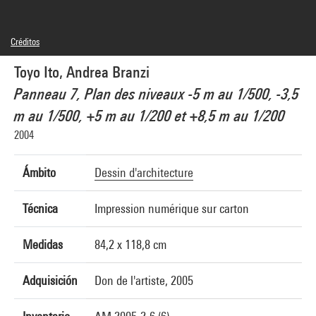
Créditos
© Toyo Ito, © Adagp, Paris
Toyo Ito, Andrea Branzi
Créditos fotográficos : Centre Pompidou, MNAM-CCI/Georges Meguerditchian/Dist.
GrandPalaisRmn
Panneau 7, Plan des niveaux -5 m au 1/500, -3,5
Referencia de la imagen : 4N20774
Difusión de la imagen :
m au 1/500, +5 m au 1/200 et +8,5 m au 1/200
GrandPalaisRmnPhoto
2004
Ámbito
Dessin d'architecture
Técnica
Impression numérique sur carton
Medidas
84,2 x 118,8 cm
Adquisición
Don de l'artiste, 2005