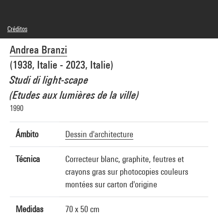
Créditos
© Adagp, Paris
Andrea Branzi
Referencia de la imagen : 4R13487 [1997 CX 3063]
Difusión de la imagen :
GrandPalaisRmnPhoto
(1938, Italie - 2023, Italie)
Studi di light-scape
(Etudes aux lumières de la ville)
1990
Ámbito
Dessin d'architecture
Técnica
Correcteur blanc, graphite, feutres et
crayons gras sur photocopies couleurs
montées sur carton d'origine
Medidas
70 x 50 cm