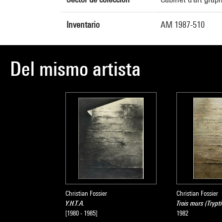
Inventario
AM 1987-510
Del mismo artista
Christian Fossier
Christian Fossier
Y.H.T.A.
Trois murs (Trypt
[1980 - 1985]
1982