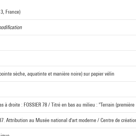
13, France)
odification
pointe sèche, aquatinte et manière noire) sur papier vélin
s à droite : FOSSIER 78 / Titré en bas au milieu : "Terrain (première
987. Attribution au Musée national d'art moderne / Centre de création
hique