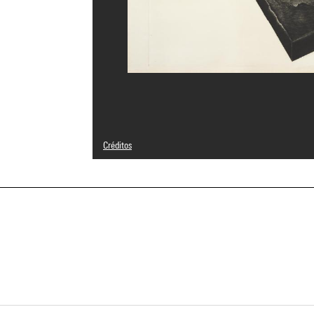
Créditos
© Adagp, Paris
Créditos fotográficos : Centre Pompidou, MNAM-CCI/Bertr
Referencia de la imagen : 4N74985
Difusión de la imagen :
GrandPalaisRmnPhoto
a