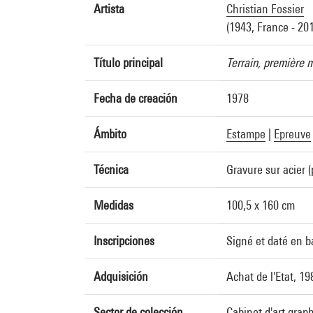
Artista
Christian Fossier
(1943, France - 20
Título principal
Terrain, première m
Fecha de creación
1978
Ámbito
Estampe
|
Epreuve
Técnica
Gravure sur acier (
Medidas
100,5 x 160 cm
Inscripciones
Signé et daté en ba
Adquisición
Achat de l'Etat, 1
Sector de colección
Cabinet d'art grap