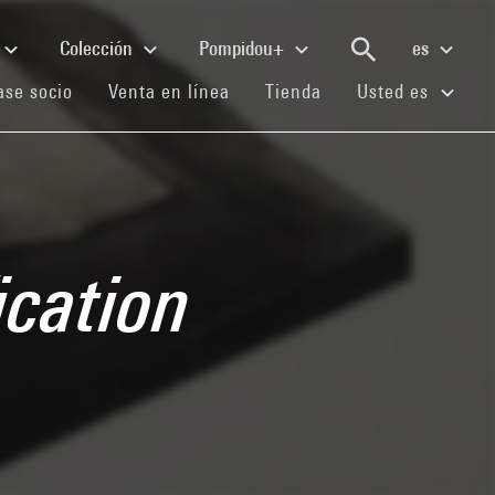
Colección
Pompidou+
es
(current)
(current)
(current)
se socio
Venta en línea
Tienda
Usted es
ication