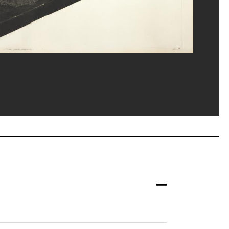
and Prévost/Dist. GrandPalaisRmn