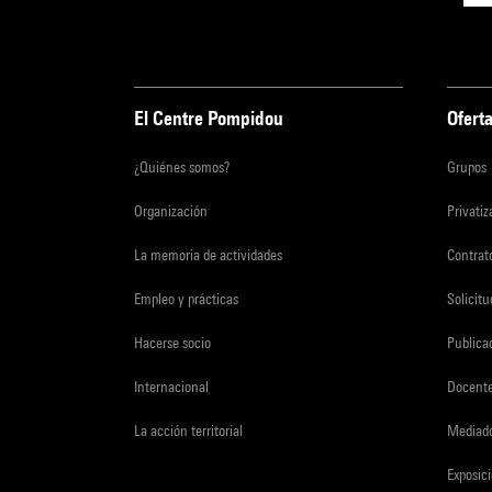
El Centre Pompidou
Oferta
¿Quiénes somos?
Grupos
Organización
Privati
La memoria de actividades
Contrato
Empleo y prácticas
Solicit
Hacerse socio
Publica
Internacional
Docent
La acción territorial
Mediado
Exposici