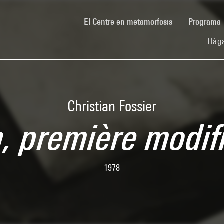
(current)
El Centre en metamorfosis
Programa
Hága
Christian Fossier
n, première modif
1978