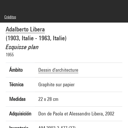
Créditos
© Libera
Adalberto Libera
Créditos fotográficos : Centre Pompidou, MNAM-CCI/Georges Meguerditchian/Dist.
GrandPalaisRmn
(1903, Italie - 1963, Italie)
Referencia de la imagen : 4N20139
Difusión de la imagen :
Esquisse plan
GrandPalaisRmnPhoto
1955
Ámbito
Dessin d'architecture
Técnica
Graphite sur papier
Medidas
22 x 28 cm
Adquisición
Don de Paola et Alessandro Libera, 2002