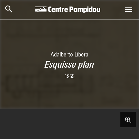
Skip to main content
Centre Pompidou
Adalberto Libera
Esquisse plan
1955