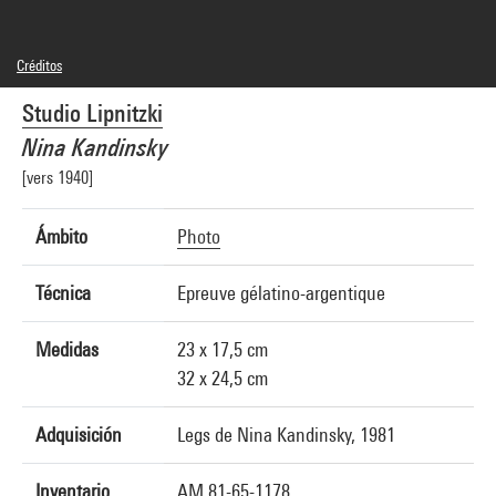
Créditos
© Boris Lipnitzki / Agence Roger-Viollet
Studio Lipnitzki
Créditos fotográficos : Centre Pompidou, MNAM-CCI/Guy Carrard/Dist.
GrandPalaisRmn
Nina Kandinsky
Referencia de la imagen : 4N61615
Difusión de la imagen :
[vers 1940]
GrandPalaisRmnPhoto
Ámbito
Photo
Técnica
Epreuve gélatino-argentique
Medidas
23 x 17,5 cm
32 x 24,5 cm
Adquisición
Legs de Nina Kandinsky, 1981
Inventario
AM 81-65-1178