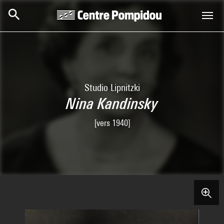
Skip to main content
Centre Pompidou
Studio Lipnitzki
Nina Kandinsky
[vers 1940]