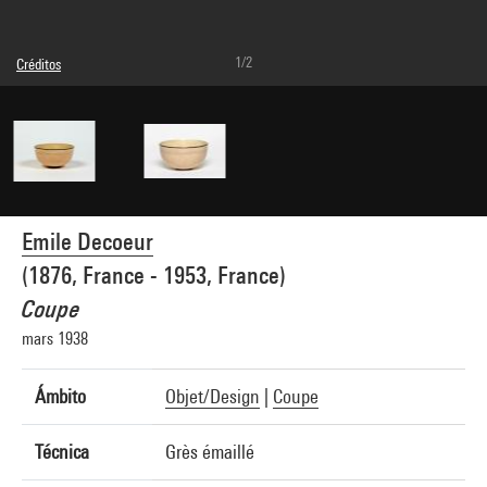
1/2
Créditos
© droits réservés
Créditos fotográficos : Bertrand Prévost - Centre Pompidou, MNAM-CCI
Referencia de la imagen : 4N47800
Difusión de la imagen :
GrandPalaisRmnPhoto
Emile Decoeur
(1876, France - 1953, France)
Coupe
mars 1938
Ámbito
Objet/Design
|
Coupe
Técnica
Grès émaillé