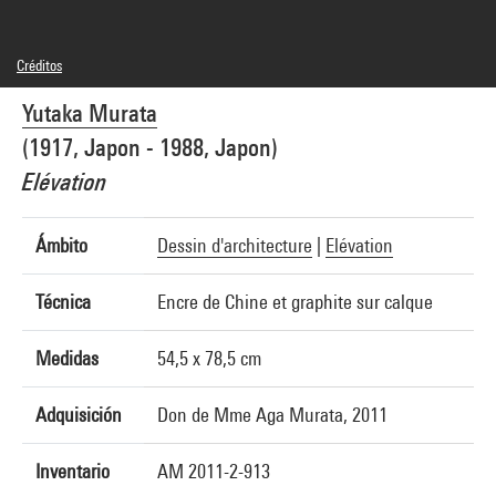
Créditos
© Yutaka Murata
Yutaka Murata
Créditos fotográficos : Centre Pompidou, MNAM-CCI/Audrey Laurans/Dist.
GrandPalaisRmn
(1917, Japon - 1988, Japon)
Referencia de la imagen : 4N29199
Difusión de la imagen :
Elévation
GrandPalaisRmnPhoto
Ámbito
Dessin d'architecture
|
Elévation
Técnica
Encre de Chine et graphite sur calque
Medidas
54,5 x 78,5 cm
Adquisición
Don de Mme Aga Murata, 2011
Inventario
AM 2011-2-913