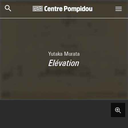
Skip to main content
Centre Pompidou
Yutaka Murata
Elévation