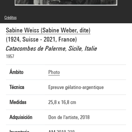
Créditos
© SAIF
Sabine Weiss (Sabine Weber, dite)
Créditos fotográficos : Centre Pompidou, MNAM-CCI/Philippe Migeat/Dist.
GrandPalaisRmn
(1924, Suisse - 2021, France)
Referencia de la imagen : 4N86425
Difusión de la imagen :
Catacombes de Palerme, Sicile, Italie
GrandPalaisRmnPhoto
1957
Ámbito
Photo
Técnica
Epreuve gélatino-argentique
Medidas
25,8 x 16,8 cm
Adquisición
Don de l'artiste, 2018