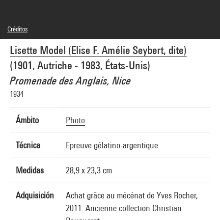
Créditos
© Estate of Lisette Model, courtesy Lebon, Paris / Keitelman, Brussels
Lisette Model (Elise F. Amélie Seybert, dite)
Créditos fotográficos : Centre Pompidou, MNAM-CCI/Cecilia Laulanne/Dist.
GrandPalaisRmn
(1901, Autriche - 1983, États-Unis)
Referencia de la imagen : 4N99777
Difusión de la imagen :
Promenade des Anglais, Nice
GrandPalaisRmnPhoto
1934
Ámbito
Photo
Técnica
Epreuve gélatino-argentique
Medidas
28,9 x 23,3 cm
Adquisición
Achat grâce au mécénat de Yves Rocher,
2011. Ancienne collection Christian