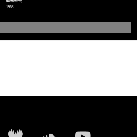
médecine,…
1953