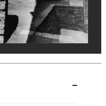
ges Meguerditchian/Dist. GrandPalaisRmn