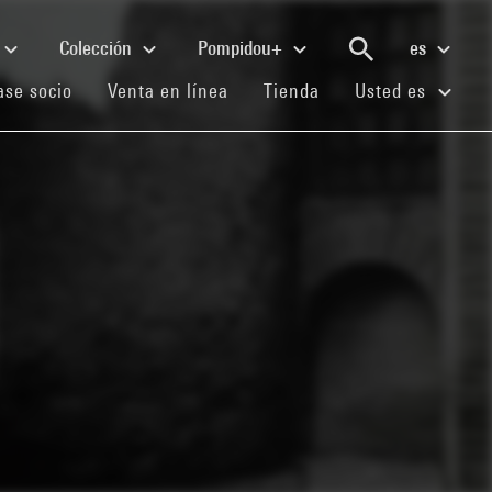
Colección
Pompidou+
es
(current)
(current)
(current)
se socio
Venta en línea
Tienda
Usted es