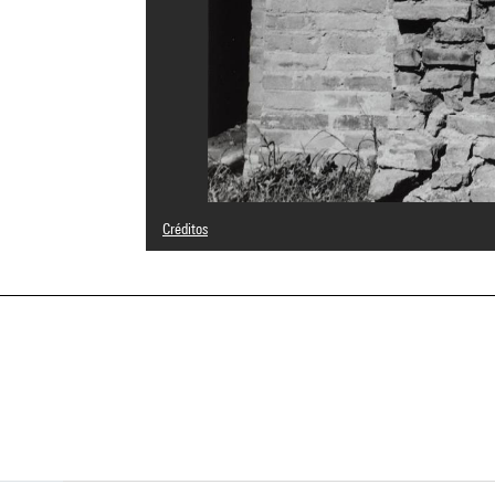
Créditos
© Lucien Hervé
Créditos fotográficos : Centre Pompidou, MNAM-CCI/Geor
Referencia de la imagen : 4N11065
Difusión de la imagen :
GrandPalaisRmnPhoto
a