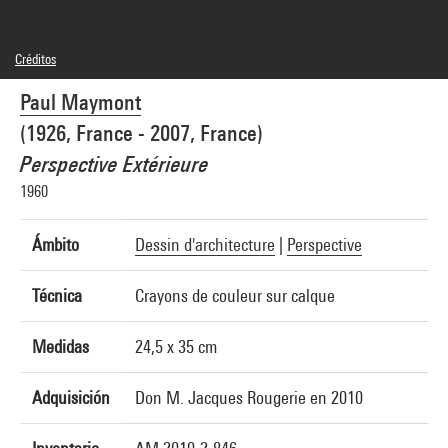
Créditos
© Paul Maymont
Paul Maymont
Créditos fotográficos : Centre Pompidou, MNAM-CCI/Philippe Migeat/Dist.
GrandPalaisRmn
(1926, France - 2007, France)
Referencia de la imagen : 4N25148
Difusión de la imagen :
Perspective Extérieure
GrandPalaisRmnPhoto
1960
Ámbito
Dessin d'architecture
|
Perspective
Técnica
Crayons de couleur sur calque
Medidas
24,5 x 35 cm
Adquisición
Don M. Jacques Rougerie en 2010