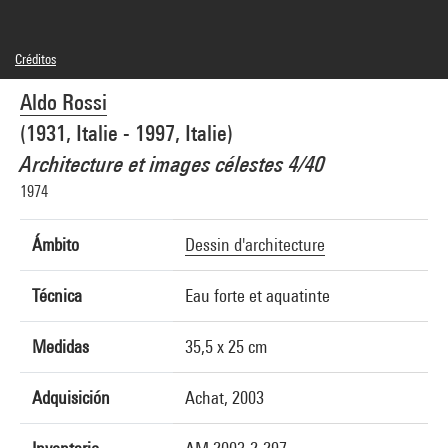
Créditos
© Eredi Aldo Rossi. Courtesy Fondazione Aldo Rossi
Aldo Rossi
Créditos fotográficos : Centre Pompidou, MNAM-CCI/Philippe Migeat/Dist.
GrandPalaisRmn
(1931, Italie - 1997, Italie)
Referencia de la imagen : 4N21686
Difusión de la imagen :
Architecture et images célestes 4/40
GrandPalaisRmnPhoto
1974
Ámbito
Dessin d'architecture
Técnica
Eau forte et aquatinte
Medidas
35,5 x 25 cm
Adquisición
Achat, 2003