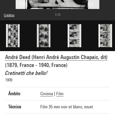
1/14
Créditos
Leyenda : Photogrammes
Domaine public
Créditos fotográficos : Centre Pompidou, MNAM-CCI/Dist. GrandPalaisRmn
Referencia de la imagen : 4Y15829
Difusión de la imagen :
GrandPalaisRmnPhoto
André Deed (Henri André Augustin Chapais, dit)
(1879, France - 1940, France)
Cretinetti che bello!
1909
Ámbito
Cinéma
|
Film
Técnica
Film 35 mm noir et blanc, muet