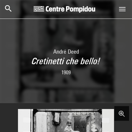
Skip to main content
Centre Pompidou
André Deed
Cretinetti che bello!
1909