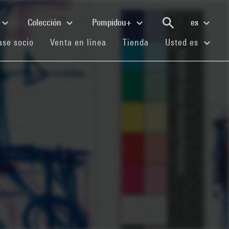
Colección
Pompidou+
es
(current)
(current)
(current)
se socio
Venta en línea
Tienda
Usted es