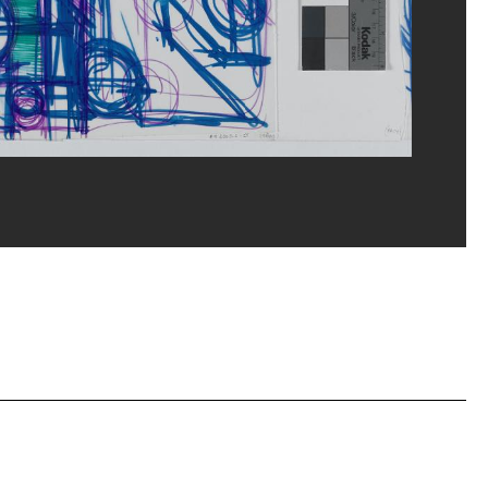
ppe Migeat/Dist. GrandPalaisRmn