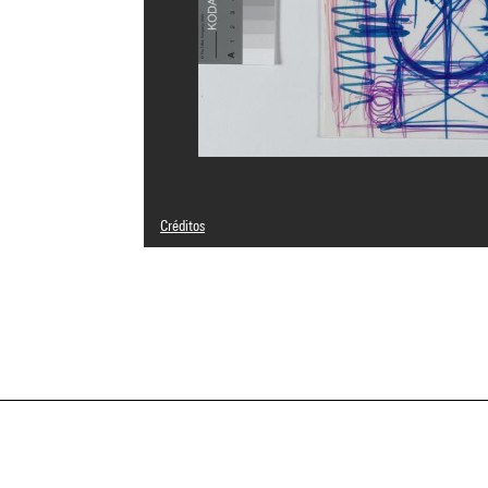
Créditos
© Pierre Parat
Créditos fotográficos : Centre Pompidou, MNAM-CCI/Phili
Referencia de la imagen : 4N20473
Difusión de la imagen :
GrandPalaisRmnPhoto