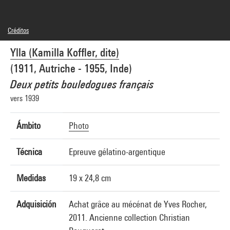
Créditos
© YLLA / GAMMA-RAPHO
Ylla (Kamilla Koffler, dite)
Créditos fotográficos : Centre Pompidou, MNAM-CCI/Dist. GrandPalaisRmn
Referencia de la imagen : 4N83159
(1911, Autriche - 1955, Inde)
Deux petits bouledogues français
vers 1939
Ámbito
Photo
Técnica
Epreuve gélatino-argentique
Medidas
19 x 24,8 cm
Adquisición
Achat grâce au mécénat de Yves Rocher,
2011. Ancienne collection Christian