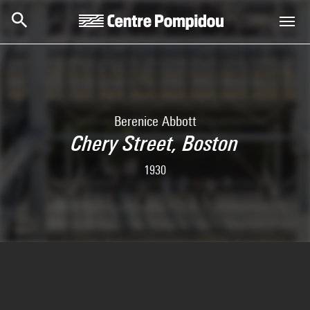
Skip to main content
Centre Pompidou
Berenice Abbott
Chery Street, Boston
1930