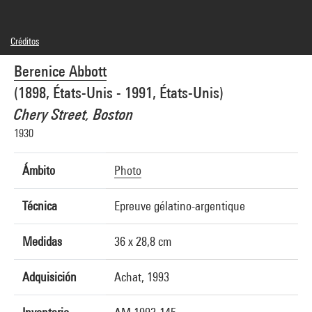
Créditos
© Commerce Graphics Ltd
Berenice Abbott
Créditos fotográficos : Centre Pompidou, MNAM-CCI/Georges Meguerditchian/Dist.
GrandPalaisRmn
(1898, États-Unis - 1991, États-Unis)
Referencia de la imagen : 4F70195 [2002 CX 0088]
Difusión de la imagen :
Chery Street, Boston
GrandPalaisRmnPhoto
1930
Ámbito
Photo
Técnica
Epreuve gélatino-argentique
Medidas
36 x 28,8 cm
Adquisición
Achat, 1993