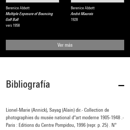
Berenice Abbott
Berenice Abbott
Multiple Exposure of Bouncing
André Maurois
Golf Ball
1928
vers 1958
Ver más
Bibliografía
Lionel-Marie (Annick), Sayag (Alain) dir.- Collection de
photographies du musée national d''art moderne 1905-1948 .-
Paris : Editions du Centre Pompidou, 1996 (repr. p. 25) . N°