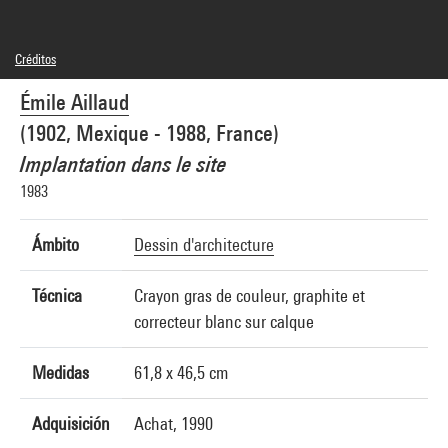
Créditos
© Emile Aillaud
Émile Aillaud
Créditos fotográficos : Centre Pompidou, MNAM-CCI/Georges Meguerditchian/Dist.
GrandPalaisRmn
(1902, Mexique - 1988, France)
Referencia de la imagen : 4N23732
Difusión de la imagen :
Implantation dans le site
GrandPalaisRmnPhoto
1983
Ámbito
Dessin d'architecture
Técnica
Crayon gras de couleur, graphite et
correcteur blanc sur calque
Medidas
61,8 x 46,5 cm
Adquisición
Achat, 1990