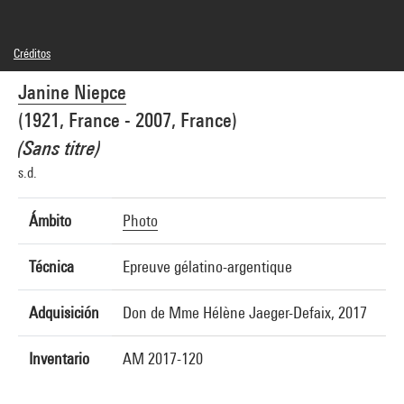
Créditos
© Janine Niepce / Agence Roger-Viollet
Janine Niepce
Créditos fotográficos : Centre Pompidou, MNAM-CCI/Audrey Laurans/Dist.
GrandPalaisRmn
(1921, France - 2007, France)
Referencia de la imagen : 4N82669
Difusión de la imagen :
(Sans titre)
GrandPalaisRmnPhoto
s.d.
Ámbito
Photo
Técnica
Epreuve gélatino-argentique
Adquisición
Don de Mme Hélène Jaeger-Defaix, 2017
Inventario
AM 2017-120