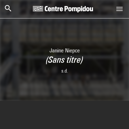
Skip to main content
Centre Pompidou
Janine Niepce
(Sans titre)
s.d.