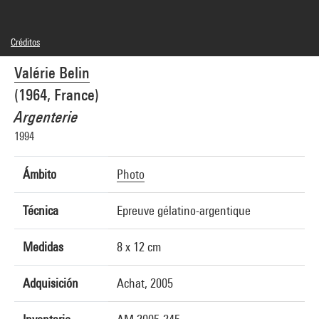
Créditos
© Adagp, Paris
Valérie Belin
Créditos fotográficos : Centre Pompidou, MNAM-CCI/Philippe Migeat/Dist.
GrandPalaisRmn
(1964, France)
Referencia de la imagen : 4N02148
Difusión de la imagen :
Argenterie
GrandPalaisRmnPhoto
1994
Ámbito
Photo
Técnica
Epreuve gélatino-argentique
Medidas
8 x 12 cm
Adquisición
Achat, 2005