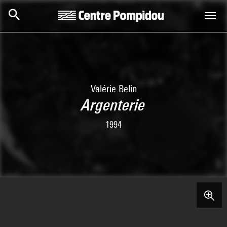
Skip to main content
Centre Pompidou
Valérie Belin
Argenterie
1994