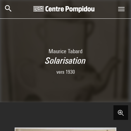
Skip to main content
Centre Pompidou
Maurice Tabard
Solarisation
vers 1930