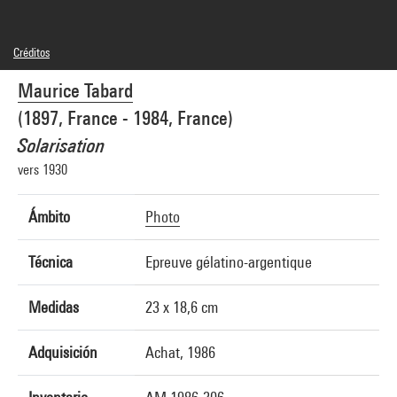
Créditos
© droits réservés
Maurice Tabard
Créditos fotográficos : Centre Pompidou, MNAM-CCI/Jacques Faujour/Dist.
GrandPalaisRmn
(1897, France - 1984, France)
Referencia de la imagen : 4R14657 [1999 CX 0869]
Solarisation
vers 1930
Ámbito
Photo
Técnica
Epreuve gélatino-argentique
Medidas
23 x 18,6 cm
Adquisición
Achat, 1986