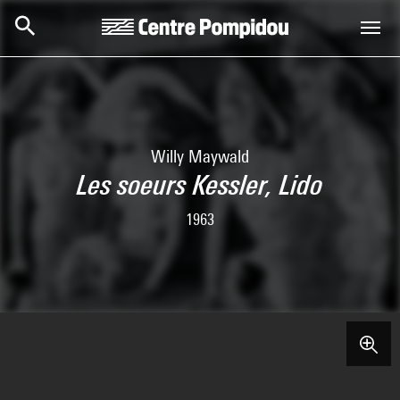
Skip to main content
Centre Pompidou
Willy Maywald
Les soeurs Kessler, Lido
1963