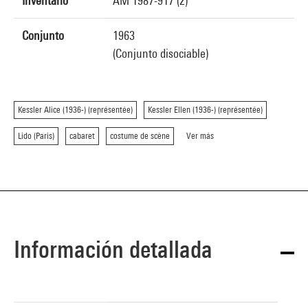
Inventario
AM 1987-917 (2)
Conjunto
1963
(Conjunto disociable)
Kessler Alice (1936-) (représentée)
Kessler Ellen (1936-) (représentée)
Lido (Paris)
cabaret
costume de scène
Ver más
Información detallada