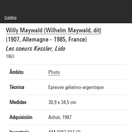
Créditos
© Association Willy Maywald / Adagp, Paris
Willy Maywald (Wilhelm Maywald, dit)
Créditos fotográficos : Centre Pompidou, MNAM-CCI/Georges Meguerditchian/Dist.
GrandPalaisRmn
(1907, Allemagne - 1985, France)
Referencia de la imagen : 4N05920
Difusión de la imagen :
Les soeurs Kessler, Lido
GrandPalaisRmnPhoto
1963
Ámbito
Photo
Técnica
Epreuve gélatino-argentique
Medidas
30,9 x 34,5 cm
Adquisición
Achat, 1987