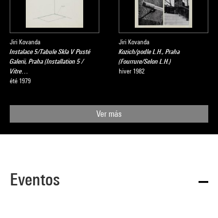
Jiri Kovanda
Jiri Kovanda
Instalace 5/Tabule Skla V Pusté
Kozich/podle L.H., Praha
Galerii, Praha (Installation 5 /
(Fourrure/Selon L.H.)
Vitre…
hiver 1982
été 1979
Ver más
Eventos