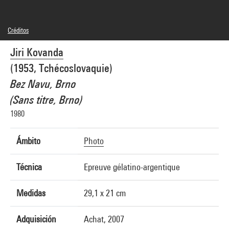
Créditos
© Jiri Kovanda
Jiri Kovanda
Créditos fotográficos : Centre Pompidou, MNAM-CCI/Georges Meguerditchian/Dist.
GrandPalaisRmn
(1953, Tchécoslovaquie)
Referencia de la imagen : 4N04333
Difusión de la imagen :
Bez Navu, Brno
GrandPalaisRmnPhoto
(Sans titre, Brno)
1980
Ámbito
Photo
Técnica
Epreuve gélatino-argentique
Medidas
29,1 x 21 cm
Adquisición
Achat, 2007