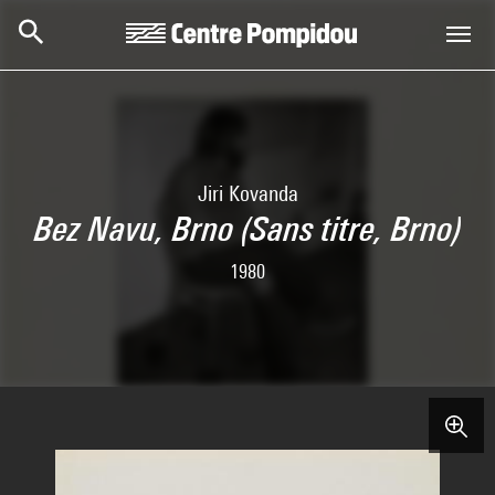
Skip to main content
Centre Pompidou
Jiri Kovanda
Bez Navu, Brno (Sans titre, Brno)
1980