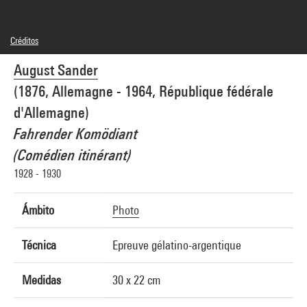
Créditos
© Die Photographische Sammlung / SK Stiftung Kultur - August Sander Archiv,
August Sander
Köln / Adagp, Paris
Créditos fotográficos : Centre Pompidou, MNAM-CCI/Guy Carrard/Dist.
(1876, Allemagne - 1964, République fédérale
GrandPalaisRmn
Referencia de la imagen : 4N53590
d'Allemagne)
Difusión de la imagen :
GrandPalaisRmnPhoto
Fahrender Komödiant
(Comédien itinérant)
1928 - 1930
Ámbito
Photo
Técnica
Epreuve gélatino-argentique
Medidas
30 x 22 cm