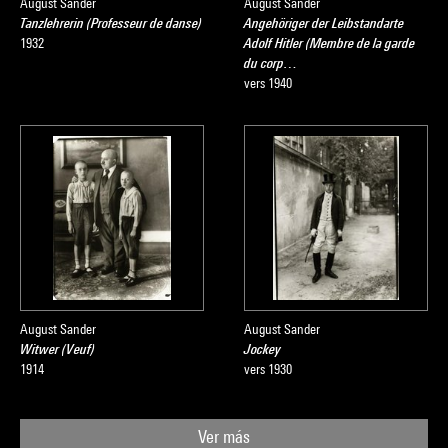
August Sander
August Sander
Tanzlehrerin (Professeur de danse)
Angehöriger der Leibstandarte
1932
Adolf Hitler (Membre de la garde
du corp…
vers 1940
August Sander
August Sander
Witwer (Veuf)
Jockey
1914
vers 1930
Ver más