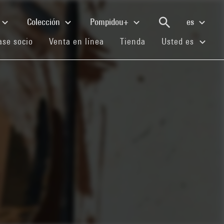
Colección
Pompidou+
es
(current)
(current)
(current)
se socio
Venta en línea
Tienda
Usted es