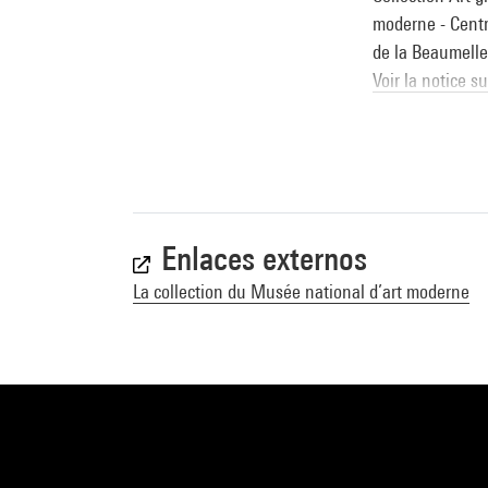
moderne - Centre
de la Beaumelle)
Voir la notice s
Jasper Johns. La
février-24 avril 
Jasper Johns : 
décembre 2017 /
Enlaces externos
en collaboration
La collection du Musée national d’art moderne
Voir la notice s