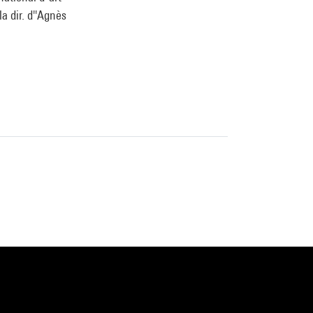
a dir. d''Agnès
IVAM), 1er
septembre-10
Academy of Arts
78-1-910350-69-0