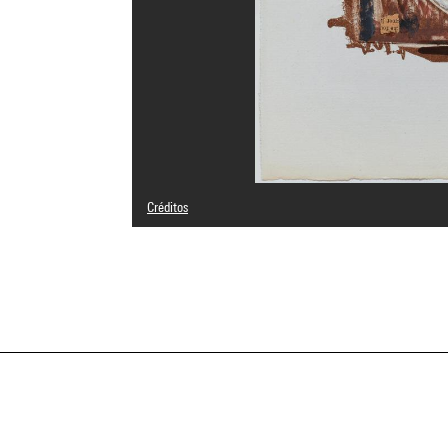
Créditos
© Jasper Johns / Adagp, Paris
Créditos fotográficos : Centre Pompidou, MNAM-CCI/Geor
Referencia de la imagen : 4N04966
Difusión de la imagen :
GrandPalaisRmnPhoto
a