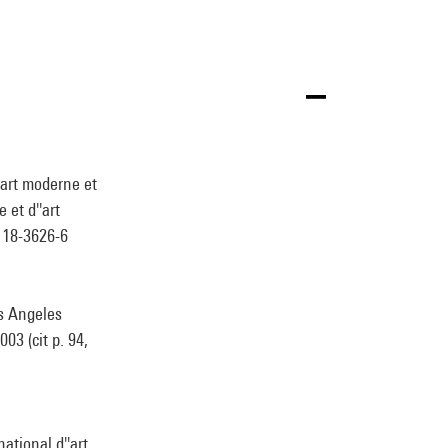
'art moderne et
 et d''art
118-3626-6
s Angeles
03 (cit p. 94,
ational d''art