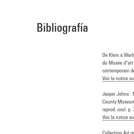
Bibliografía
De Klein à Warh
du Musée d''art 
contemporain de
Voir la notice s
Jasper Johns : 
County Museum o
reprod. coul. p.
Voir la notice s
Collection Art g