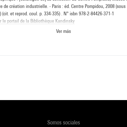
 de création industrielle. - Paris : éd. Centre Pompidou, 2008 (sous l
 (cit. et reprod. coul. p. 334-335) . N° isbn 978-2-84426-371-1
ur le portail de la Bibliothèque Kandinsky
Ver más
s huellas de la memoria : Valence, Institut Valencia d''art modern (
2011.- Valencia, IVAM, 2011 (cit. p. 80, reprod. coul. p. 84)
Something Resembling Truth : Londres, Royal Academy of Arts, 23 
/ Los Angeles, The Broad, 10 février-13 mai 2018.- Londres : Royal 
 avec The Broad, 2017 (cat. n° 34.7, reprod. coul. p. 97) . N° isbn 9
ur le portail de la Bibliothèque Kandinsky
Somos sociales