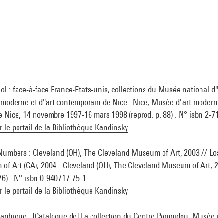
ol : face-à-face France-Etats-unis, collections du Musée national d'
moderne et d''art contemporain de Nice : Nice, Musée d''art moderne
 Nice, 14 novembre 1997-16 mars 1998 (reprod. p. 88) . N° isbn 2-7
ur le portail de la Bibliothèque Kandinsky
Numbers : Cleveland (OH), The Cleveland Museum of Art, 2003 // Lo
f Art (CA), 2004 - Cleveland (OH), The Cleveland Museum of Art, 20
 76) . N° isbn 0-940717-75-1
ur le portail de la Bibliothèque Kandinsky
raphique : [Catalogue de] La collection du Centre Pompidou, Musée n