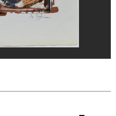
ges Meguerditchian/Dist. GrandPalaisRmn