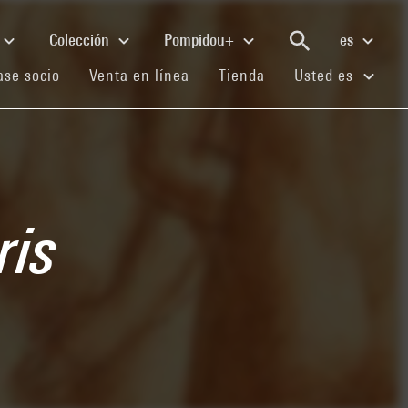
Colección
Pompidou+
es
(current)
(current)
(current)
se socio
Venta en línea
Tienda
Usted es
ris