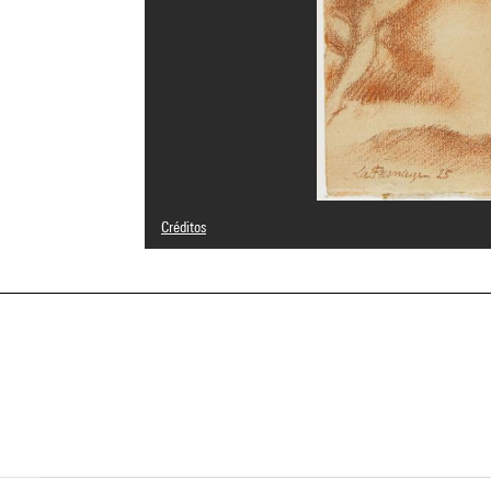
Créditos
Domaine public
Créditos fotográficos : Cecilia Laulanne - Centre Pompid
Referencia de la imagen : 4Y00854
a