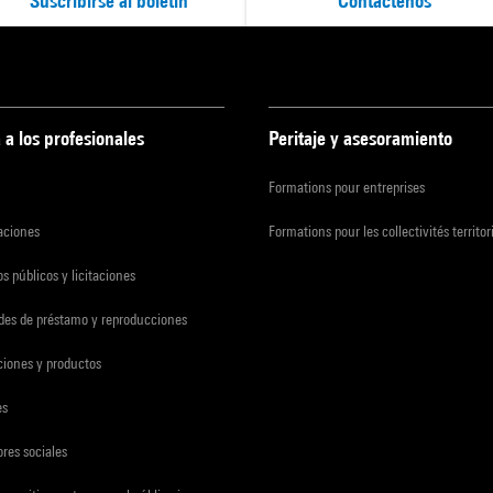
Suscribirse al boletín
Contáctenos
 a los profesionales
Peritaje y asesoramiento
Formations pour entreprises
zaciones
Formations pour les collectivités territor
s públicos y licitaciones
udes de préstamo y reproducciones
ciones y productos
es
res sociales