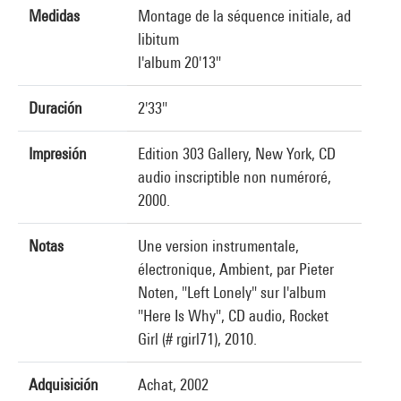
Medidas
Montage de la séquence initiale, ad
libitum
l'album 20'13"
Duración
2'33"
Impresión
Edition 303 Gallery, New York, CD
audio inscriptible non numéroré,
2000.
Notas
Une version instrumentale,
électronique, Ambient, par Pieter
Noten, "Left Lonely" sur l'album
"Here Is Why", CD audio, Rocket
Girl (# rgirl71), 2010.
Adquisición
Achat, 2002