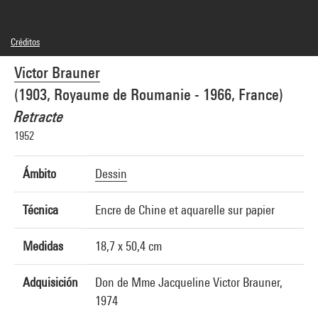
Créditos
© Adagp, Paris
Victor Brauner
Créditos fotográficos : Philippe Migeat - Centre Pompidou, MNAM-CCI
Referencia de la imagen : 4R03243 [2000 CX 0183]
(1903, Royaume de Roumanie - 1966, France)
Retracte
1952
Ámbito
Dessin
Técnica
Encre de Chine et aquarelle sur papier
Medidas
18,7 x 50,4 cm
Adquisición
Don de Mme Jacqueline Victor Brauner,
1974