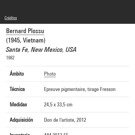
Créditos
© Bernard Plossu
Bernard Plossu
Créditos fotográficos : Centre Pompidou, MNAM-CCI/Georges Meguerditchian/Dist.
GrandPalaisRmn
(1945, Vietnam)
Referencia de la imagen : 4N62335
Difusión de la imagen :
Santa Fe, New Mexico, USA
GrandPalaisRmnPhoto
1982
Ámbito
Photo
Técnica
Epreuve pigmentaire, tirage Fresson
Medidas
24,5 x 33,5 cm
Adquisición
Don de l'artiste, 2012