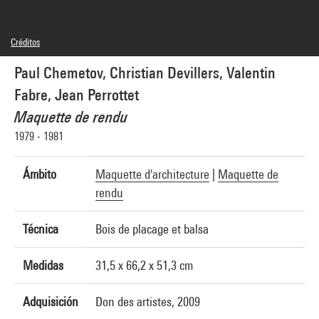
Créditos
© Adagp, Paris, © Christian Devillers, © droits réservés
Paul Chemetov, Christian Devillers, Valentin
Créditos fotográficos : Centre Pompidou, MNAM-CCI/Georges Meguerditchian/Dist.
GrandPalaisRmn
Fabre, Jean Perrottet
Referencia de la imagen : 4N22670
Difusión de la imagen :
Maquette de rendu
GrandPalaisRmnPhoto
1979 - 1981
Ámbito
Maquette d'architecture
|
Maquette de
rendu
Técnica
Bois de placage et balsa
Medidas
31,5 x 66,2 x 51,3 cm
Adquisición
Don des artistes, 2009